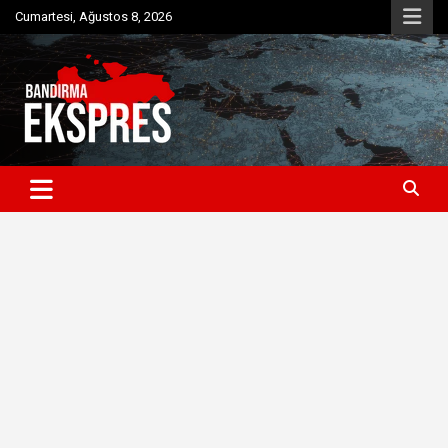
Skip
Cumartesi, Ağustos 8, 2026
to
content
Bandırma'dan güncel haberler
Bandırma Ekspres