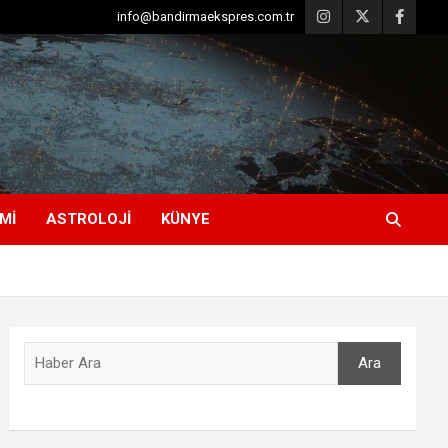
info@bandirmaekspres.com.tr
MI
ASTROLOJI
KÜNYE
Ara
Ara