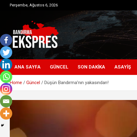
Skip
Perşembe, Ağustos 6, 2026
to
content
Bandırma'dan güncel haberler
Bandırma Ekspres
ANA SAYFA
GÜNCEL
SON DAKIKA
ASAYIŞ
Home
Güncel
Düşün Bandırma’nın yakasından!