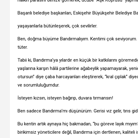
Başarılı belediye başkanları, Eskişehir Büyükşehir Belediye B
yaşayanlarla bütünleşerek, çok sevilirler.
Ben, doğma büyüme Bandırmalıyım. Kentimi çok seviyorum. N
tüter.
Tabii ki, Bandırma’ya yılardır en küçük bir katkılarını göreme
yaşlarına karşın hâlâ partilerine ağabeylik yapamayarak, ye
otursun” diye çaba harcayanları eleştirerek, “kral çıplak” 
ve sorumluluğumdur.
İsteyen kızsın, isteyen bağırıp, duvara tırmansın!
Ben sadece Bandırma’mı düşünürüm. Gerisi vız gelir, tırıs gide
Bu kentin artık aynaya hiç bakmadan, “bu göreve layık mıyım
birikimsiz yöneticilere değil, Bandırma için dertlenen, kaliteli i