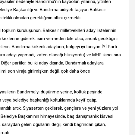
siler nedeniyle Bandırma’nın kaybolan yıllarına, yitirilen
diye Başkanlığı ve Bandırma aidiyeti taşıyan Balıkesir
itelikli olmaları gerektiğinin altını çizmekti.
toplum kuruluşunun, Balıkesir milletvekilleri aday listelerinin
ezlerine giderek, isim vermeden bile olsa, ancak geciktiğini
erin, Bandırma kökenli adayların, bölgeyi iyi tanıyan İYİ Parti
ıra adayı yapmadı, zaten olacağı biliniyordu) ve MHP ikinci sıra
iğer partiler, bu iki aday dışında, Bandırmalı adaylara
işimi son viraja girilmişken değil, çok daha önce
siyasilerin Bandırma’yı düşünme yerine, koltuk peşinde
 veya belediye başkanlığı koltuklarında keyif çatıp,
dık artık. Siyasetten çekilerek, gençlere ve yeni yüzlere yol
ir Belediye Başkanının himayesinde, baş danışmanlık kisvesi
 saraydan gelen oğullarını değil, kendi bağrından çıkan,
rmalı…