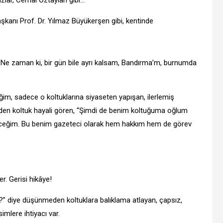
aşkanı Prof. Dr. Yılmaz Büyükerşen gibi, kentinde
e zaman ki, bir gün bile ayrı kalsam, Bandırma’m, burnumda
diğim, sadece o koltuklarına siyaseten yapışan, ilerlemiş
niden koltuk hayali gören, “Şimdi de benim koltuğuma oğlum
diyeceğim. Bu benim gazeteci olarak hem hakkım hem de görev
r. Gerisi hikâye!
?” diye düşünmeden koltuklara balıklama atlayan, çapsız,
simlere ihtiyacı var.