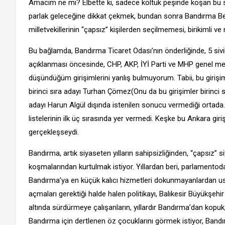
Amacım ne mi? Elbette ki, sadece koltuk peşinde koşan bu siya
parlak geleceğine dikkat çekmek, bundan sonra Bandırma Bele
milletvekillerinin “çapsız” kişilerden seçilmemesi, birikimli ve n
Bu bağlamda, Bandırma Ticaret Odası’nın önderliğinde, 5 sivil 
açıklanması öncesinde, CHP, AKP, İYİ Parti ve MHP genel merk
düşündüğüm girişimlerini yanlış bulmuyorum. Tabii, bu girişiml
birinci sıra adayı Turhan Çömez(Onu da bu girişimler birinci s
adayı Harun Algül dışında istenilen sonucu vermediği ortada. D
listelerinin ilk üç sırasında yer vermedi. Keşke bu Ankara gir
gerçekleşseydi.
Bandırma, artık siyaseten yılların sahipsizliğinden, “çapsız” 
koşmalarından kurtulmak istiyor. Yıllardan beri, parlamentoda
Bandırma’ya en küçük kalıcı hizmetleri dokunmayanlardan usan
açmaları gerektiği halde halen politikayı, Balıkesir Büyükşeh
altında sürdürmeye çalışanların, yıllardır Bandırma’dan kopuk,
Bandırma için dertlenen öz çocuklarını görmek istiyor, Bandı