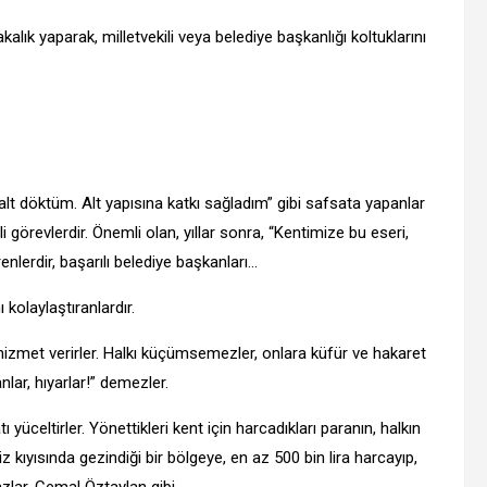
kalık yaparak, milletvekili veya belediye başkanlığı koltuklarını
falt döktüm. Alt yapısına katkı sağladım” gibi safsata yapanlar
i görevlerdir. Önemli olan, yıllar sonra, “Kentimize bu eseri,
nlerdir, başarılı belediye başkanları…
 kolaylaştıranlardır.
e hizmet verirler. Halkı küçümsemezler, onlara küfür ve hakaret
lar, hıyarlar!” demezler.
ı yüceltirler. Yönettikleri kent için harcadıkları paranın, halkın
 kıyısında gezindiği bir bölgeye, en az 500 bin lira harcayıp,
zlar, Cemal Öztaylan gibi…