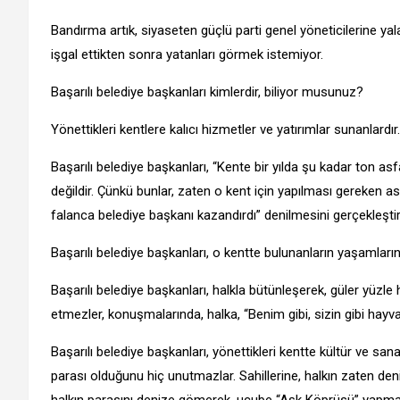
Bandırma artık, siyaseten güçlü parti genel yöneticilerine yala
işgal ettikten sonra yatanları görmek istemiyor.
Başarılı belediye başkanları kimlerdir, biliyor musunuz?
Yönettikleri kentlere kalıcı hizmetler ve yatırımlar sunanlardır.
Başarılı belediye başkanları, “Kente bir yılda şu kadar ton as
değildir. Çünkü bunlar, zaten o kent için yapılması gereken asl
falanca belediye başkanı kazandırdı” denilmesini gerçekleştire
Başarılı belediye başkanları, o kentte bulunanların yaşamlarını
Başarılı belediye başkanları, halkla bütünleşerek, güler yüzl
etmezler, konuşmalarında, halka, “Benim gibi, sizin gibi hayvan
Başarılı belediye başkanları, yönettikleri kentte kültür ve sanat
parası olduğunu hiç unutmazlar. Sahillerine, halkın zaten deniz
halkın parasını denize gömerek, ucube “Aşk Köprüsü” yapma