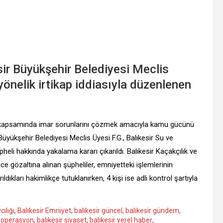
esir Büyükşehir Belediyesi Meclis
yönelik irtikap iddiasıyla düzenlenen
a kapsamında imar sorunlarını çözmek amacıyla kamu gücünü
Büyükşehir Belediyesi Meclis Üyesi F.G., Balıkesir Su ve
eli hakkında yakalama kararı çıkarıldı. Balıkesir Kaçakçılık ve
 gözaltına alınan şüpheliler, emniyetteki işlemlerinin
ıldıkları hakimlikçe tutuklanırken, 4 kişi ise adli kontrol şartıyla
ılığı
,
Balıkesir Emniyet
,
balıkesir güncel
,
balıkesir gündem
,
r operasyon
,
balıkesir siyaset
,
balıkesir yerel haber
,