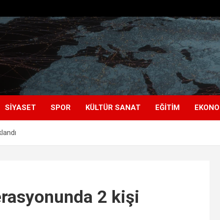
SIYASET
SPOR
KÜLTÜR SANAT
EĞITIM
EKONO
klandı
perasyonunda 2 kişi