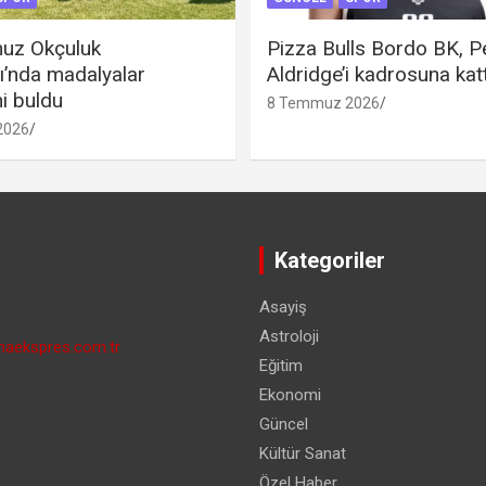
uz Okçuluk
Pizza Bulls Bordo BK, P
ı’nda madalyalar
Aldridge’i kadrosuna katt
ni buldu
8 Temmuz 2026
2026
Kategoriler
Asayiş
Astroloji
aekspres.com.tr
Eğitim
Ekonomi
Güncel
Kültür Sanat
Özel Haber