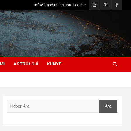
info@bandirmaekspres.com.tr
MI
ASTROLOJI
KÜNYE
Ara
Ara