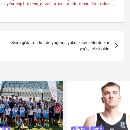
is üyesi
,
chp balıkesir
,
gözaltı
,
imar soruşturması
,
irtikap iddiası
,
Sındırgı’da merkezde yağmur, yüksek kesimlerde kar
yağışı etkili oldu
SPOR
GÜNCEL
SPOR