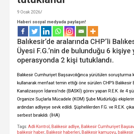
9 Ocak 2026
Haberi sosyal medyada paylaşın!
Balıkesir’de aralarında CHP’li Balık
Üyesi F.G.’nin de bulunduğu 6 kişiye 
operasyonda 2 kişi tutuklandı.
Balıkesir Cumhuriyet Başsavcılığınca yürütülen soruşturm
kullanarak menfaat temin ettiği öne sürülen CHP’li Balıkesir 
Kanalizasyon İdaresi’nde (BASKİ) görev yapan R.E.K. ile 4 şüph
Organize Suçlarla Mücadele (KOM) Şube Müdürlüğü ekiplerince
ardından adliyeye sevk edildi. Şüphelilerden F.G. ve R.E.K. çıkar
serbest bırakıldı. (İHA)
Tags:
Adli Kontrol
,
Balıkesir adliye
,
Balıkesir Cumhuriyet Başsavc
balıkesir haber
,
Balıkesir haberleri
,
Balıkesir kamuoyu
,
balıkesi