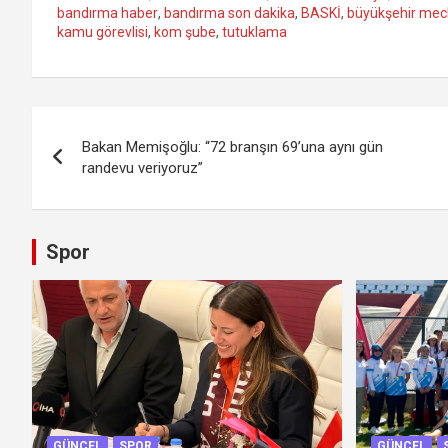
bandırma haber
,
bandırma son dakika
,
BASKİ
,
büyükşehir mecl
kamu görevlisi
,
kom şube
,
tutuklama
Yazı
Bakan Memişoğlu: “72 branşın 69’una aynı gün
gezinmesi
randevu veriyoruz”
Spor
GÜNCEL
SPOR
GÜNCEL