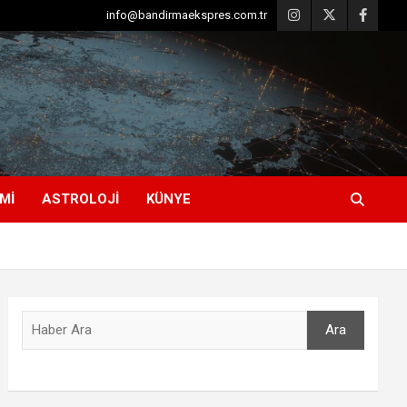
info@bandirmaekspres.com.tr
MI
ASTROLOJI
KÜNYE
Ara
Ara