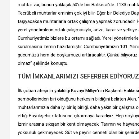
muhtar var, bunun yaklaşık 50’de biri Balıkesir’de. 1133 muhtar
Tecrübeli muhtarlar eminim çok iyi bilir. Eğer bir Belediye B
taşıyacaksa muhtarlarla ortak çalışma yapmak zorundadır. Hu
yerel yönetimlerin ortak çalışmasıyla, söze, karar ve yetkiye o
Cumhuriyetimiz bizlere bu ortamı sağladı. Yerel yönetimlerl
kurulmasına zemin hazırlamıştır. Cumhuriyetimizin 101. Yılı
gücümüzü hem de coşkumuzu arttıracaktır. Çünkü biliyoruz 
olmaz” şeklinde konuştu.
TÜM İMKANLARIMIZI SEFERBER EDİYORUZ
İlk çoban ateşinin yakıldığı Kuvayı Milliye’nin Başkenti Balık
sembollerinden biri olduğunu herkesin bildiğini belirten Akın, 
muhtarlarımızla daha iyi bir iş birliği, daha yakın bir çalışma
ettiği Büyükşehir statüsüne çıkarmaya kararlıyız. Hep söylüyo
İzmir arasına sıkışan bir kent olmayacak. Tarımın ve hayvancı
yoksulluk çekmeyecek. Süt ve peynir cenneti olan bir şehird