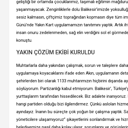
geliştiği bir ortamda çocuklarımız, taşımalı eğitimin mağdur
yaşanmayacak. Zenginliklerle dolu Balıkesir’imizde yoksullu
sesiz kalmasın, çiftçimiz toprağından kopmasın diye tüm imk
Günü’nde Yakın Kart uygulamamızın tanıtımını yaptık. Artık i
insan onuru zedelenmeden, sağ elin verdiğini sol el görmede
konuştu.
YAKIN ÇÖZÜM EKİBİ KURULDU
Muhtarlarla daha yakından çalışmak, sorun ve taleplere daha
uygulamaya koyacaklarını ifade eden Akın, uygulamanın detayl
şehirlerden biri olarak 1133 muhtarımızın hiçbirini dışarıda
söylüyorum. Partizanlığı kabul etmiyorum. Balıkesir’, Türkiye’y
yurttaşlarım tarafından hissedilecek. Biz adalete inanıyoruz
hangi partiden olduğu bizi ilgilendirmez. Çünkü aslolan hizmet
ayındayız. İnanın bu süreçte çok yoğun bir çalışma yaptık. Sab
yöneticilere ulaşamıyoruz” şikayetlerini sonlandırmak ve hiz
belediyemize nasıl daha kolay ulaşır, sorunlarını ve görüşlerin