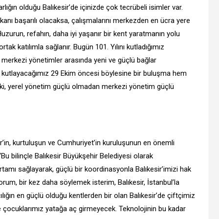
lığın olduğu Balıkesir’de içinizde çok tecrübeli isimler var.
aşkanı başarılı olacaksa, çalışmalarını merkezden en ücra yere
zurun, refahın, daha iyi yaşanır bir kent yaratmanın yolu
rtak katılımla sağlanır. Bugün 101. Yılını kutladığımız
e merkezi yönetimler arasında yeni ve güçlü bağlar
nı kutlayacağımız 29 Ekim öncesi böylesine bir buluşma hem
ki, yerel yönetim güçlü olmadan merkezi yönetim güçlü
esir’in, kurtuluşun ve Cumhuriyet’in kuruluşunun en önemli
“Bu bilinçle Balıkesir Büyükşehir Belediyesi olarak
 ortamı sağlayarak, güçlü bir koordinasyonla Balıkesir’imizi hak
rum, bir kez daha söylemek isterim, Balıkesir, İstanbul’la
lığın en güçlü olduğu kentlerden bir olan Balıkesir’de çiftçimiz
e çocuklarımız yatağa aç girmeyecek. Teknolojinin bu kadar