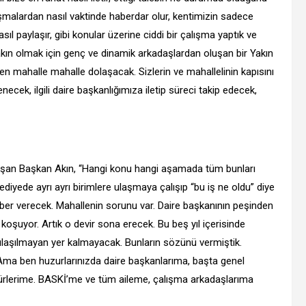
ışmalardan nasıl vaktinde haberdar olur, kentimizin sadece
asıl paylaşır, gibi konular üzerine ciddi bir çalışma yaptık ve
kın olmak için genç ve dinamik arkadaşlardan oluşan bir Yakın
 mahalle mahalle dolaşacak. Sizlerin ve mahallelinin kapısını
enecek, ilgili daire başkanlığımıza iletip süreci takip edecek,
 paylaşan Başkan Akın, “Hangi konu hangi aşamada tüm bunları
lediyede ayrı ayrı birimlere ulaşmaya çalışıp “bu iş ne oldu” diye
ber verecek. Mahallenin sorunu var. Daire başkanının peşinden
oşuyor. Artık o devir sona erecek. Bu beş yıl içerisinde
 ulaşılmayan yer kalmayacak. Bunların sözünü vermiştik.
 Ama ben huzurlarınızda daire başkanlarıma, başta genel
ürlerime. BASKİ’me ve tüm aileme, çalışma arkadaşlarıma