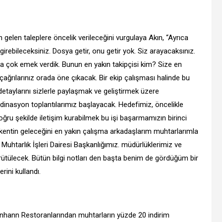
 gelen taleplere öncelik verileceğini vurgulaya Akın, “Ayrıca
 girebileceksiniz. Dosya getir, onu getir yok. Siz arayacaksınız.
a çok emek verdik. Bunun en yakın takipçisi kim? Size en
çağrılarınız orada öne çıkacak. Bir ekip çalışması halinde bu
detaylarını sizlerle paylaşmak ve geliştirmek üzere
inasyon toplantılarımız başlayacak. Hedefimiz, öncelikle
ru şekilde iletişim kurabilmek bu işi başarmamızın birinci
 bu kentin geleceğini en yakın çalışma arkadaşlarım muhtarlarımla
 Muhtarlık İşleri Dairesi Başkanlığımız. müdürlüklerimiz ve
ütülecek. Bütün bilgi notları den başta benim de gördüğüm bir
rini kullandı.
Onhann Restoranlarından muhtarların yüzde 20 indirim