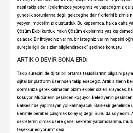
nasıl takip eder, ilçelerimizde yaptığımız ve yapacağımız çal
gündelik sorunlarına değil, geleceğine dair fikirlerini bizimle n
yepyeni modelimizi oluşturduk. Bu kapsamda, halkla daha ya
Çözüm Ekibi kurduk. Yakın Çözüm ekiplerimiz yaz kış demeden
çalacak. Bir ihtiyacınız var mı, bir isteğiniz var mı hepsini öğr
süreçle ilgili de sizleri bilgilendirecek.” şeklinde konuştu.
ARTIK O DEVİR SONA ERDİ
Takip sürecini de dijital bir ortama taşıdıklarının bilgisini
dijital bir platform üzerinden takip edeceğiz. Artık sizlerin be
sormanıza gerek kalmadan bizim ekipler sizleri arayacak, ha
koşuyor. Müdürlerin peşinden koşuyor. Belediyenin peşinden k
Balıkesir’de yapılmayan yol kalmayacak. Balıkesir genelinde
Benimle beraber çalışmak kolay iş değil. Bunu da söyledim.
sekreterim olmak üzere genel sekreter yardımcılarıma, müd
teşekkür ediyorum.” dedi.