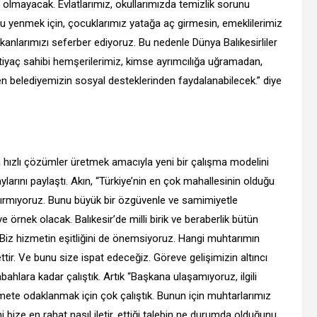
u olmayacak. Evlatlarımız, okullarımızda temizlik sorunu
ğu yenmek için, çocuklarımız yatağa aç girmesin, emeklilerimiz
anlarımızı seferber ediyoruz. Bu nedenle Dünya Balıkesirliler
htiyaç sahibi hemşerilerimiz, kimse ayrımcılığa uğramadan,
n belediyemizin sosyal desteklerinden faydalanabilecek.” diye
 hızlı çözümler üretmek amacıyla yeni bir çalışma modelini
arını paylaştı. Akın, “Türkiye’nin en çok mahallesinin olduğu
 ayırmıyoruz. Bunu büyük bir özgüvenle ve samimiyetle
e örnek olacak. Balıkesir’de milli birik ve beraberlik bütün
. Biz hizmetin eşitliğini de önemsiyoruz. Hangi muhtarımın
tir. Ve bunu size ispat edeceğiz. Göreve gelişimizin altıncı
ahlara kadar çalıştık. Artık “Başkana ulaşamıyoruz, ilgili
mete odaklanmak için çok çalıştık. Bunun için muhtarlarımız
i bize en rahat nasıl iletir, ettiği talebin ne durumda olduğunu