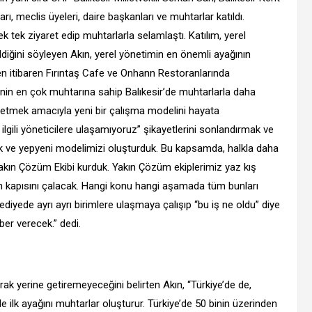
, meclis üyeleri, daire başkanları ve muhtarlar katıldı.
k tek ziyaret edip muhtarlarla selamlaştı. Katılım, yerel
geldiğini söyleyen Akın, yerel yönetimin en önemli ayağının
n itibaren Fırıntaş Cafe ve Onhann Restoranlarında
’nin en çok muhtarına sahip Balıkesir’de muhtarlarla daha
retmek amacıyla yeni bir çalışma modelini hayata
ilgili yöneticilere ulaşamıyoruz” şikayetlerini sonlandırmak ve
tık ve yepyeni modelimizi oluşturduk. Bu kapsamda, halkla daha
akın Çözüm Ekibi kurduk. Yakın Çözüm ekiplerimiz yaz kış
n kapısını çalacak. Hangi konu hangi aşamada tüm bunları
lediyede ayrı ayrı birimlere ulaşmaya çalışıp “bu iş ne oldu” diye
er verecek.” dedi.
 yerine getiremeyeceğini belirten Akın, “Türkiye’de de,
 ilk ayağını muhtarlar oluşturur. Türkiye’de 50 binin üzerinden