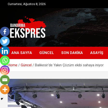
Skip
Cumartesi, Ağustos 8, 2026
to
content
Bandırma'dan güncel haberler
Bandırma Ekspres
ANA SAYFA
GÜNCEL
SON DAKIKA
ASAYIŞ
Home
Güncel
Balıkesir’de Yakın Çözüm ekibi sahaya iniyor