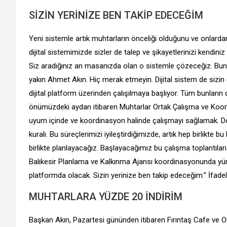
SİZİN YERİNİZE BEN TAKİP EDECEĞİM
Yeni sistemle artık muhtarların önceliği olduğunu ve onlardan
dijital sistemimizde sizler de talep ve şikayetlerinizi kendiniz
Siz aradığınız an masanızda olan o sistemle çözeceğiz. Bun
yakın Ahmet Akın. Hiç merak etmeyin. Dijital sistem de sizin 
dijital platform üzerinden çalışılmaya başlıyor. Tüm bunların 
önümüzdeki aydan itibaren Muhtarlar Ortak Çalışma ve Koord
uyum içinde ve koordinasyon halinde çalışmayı sağlamak. Doğ
kuralı. Bu süreçlerimizi iyileştirdiğimizde, artık hep birlikte
birlikte planlayacağız. Başlayacağımız bu çalışma toplantıları
Balıkesir Planlama ve Kalkınma Ajansı koordinasyonunda yür
platformda olacak. Sizin yerinize ben takip edeceğim.” İfadele
MUHTARLARA YÜZDE 20 İNDİRİM
Başkan Akın, Pazartesi gününden itibaren Fırıntaş Cafe ve 