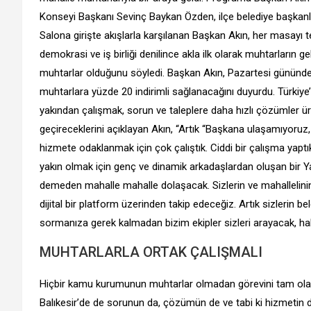
Konseyi Başkanı Sevinç Baykan Özden, ilçe belediye başkanları
Salona girişte akışlarla karşılanan Başkan Akın, her masayı te
demokrasi ve iş birliği denilince akla ilk olarak muhtarların 
muhtarlar olduğunu söyledi. Başkan Akın, Pazartesi gününde
muhtarlara yüzde 20 indirimli sağlanacağını duyurdu. Türkiye
yakından çalışmak, sorun ve taleplere daha hızlı çözümler ü
geçireceklerini açıklayan Akın, “Artık “Başkana ulaşamıyoruz, 
hizmete odaklanmak için çok çalıştık. Ciddi bir çalışma yap
yakın olmak için genç ve dinamik arkadaşlardan oluşan bir Y
demeden mahalle mahalle dolaşacak. Sizlerin ve mahallelini
dijital bir platform üzerinden takip edeceğiz. Artık sizlerin be
sormanıza gerek kalmadan bizim ekipler sizleri arayacak, hab
MUHTARLARLA ORTAK ÇALIŞMALI
Hiçbir kamu kurumunun muhtarlar olmadan görevini tam olarak
Balıkesir’de de sorunun da, çözümün de ve tabi ki hizmetin de