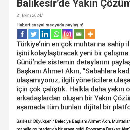
Balıkesir’de Yakın Çözüm
21 Ekim 2024
Haberi sosyal medyada paylaşın!
Türkiye’nin en çok muhtarına sahip il
işini kolaylaştıracak yeni bir çalışm
Günü’nde sistemin detaylarını payla
Başkanı Ahmet Akın, “Sabahlara kada
ulaşamıyoruz, ilgili yöneticilere ula
için çok çalıştık. Halkla daha yakın 
arkadaşlardan oluşan bir Yakın Çözü
aşamada tüm bunları dijital bir plat
Balıkesir Büyükşehir Belediye Başkanı Ahmet Akın, Muhtarl
mahalle muhtarlarıyla bir araya geldi. Programa Başkan Akın’ın