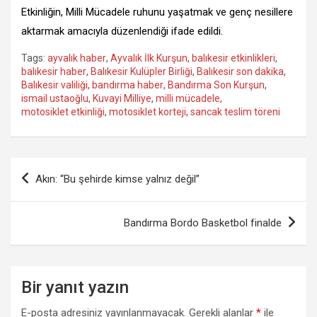
Etkinliğin, Milli Mücadele ruhunu yaşatmak ve genç nesillere
aktarmak amacıyla düzenlendiği ifade edildi.
Tags:
ayvalık haber
,
Ayvalık İlk Kurşun
,
balıkesir etkinlikleri
,
balıkesir haber
,
Balıkesir Kulüpler Birliği
,
Balıkesir son dakika
,
Balıkesir valiliği
,
bandırma haber
,
Bandırma Son Kurşun
,
ismail ustaoğlu
,
Kuvayi Milliye
,
milli mücadele
,
motosiklet etkinliği
,
motosiklet korteji
,
sancak teslim töreni
Yazı
Akın: “Bu şehirde kimse yalnız değil”
gezinmesi
Bandırma Bordo Basketbol finalde
Bir yanıt yazın
E-posta adresiniz yayınlanmayacak.
Gerekli alanlar
*
ile