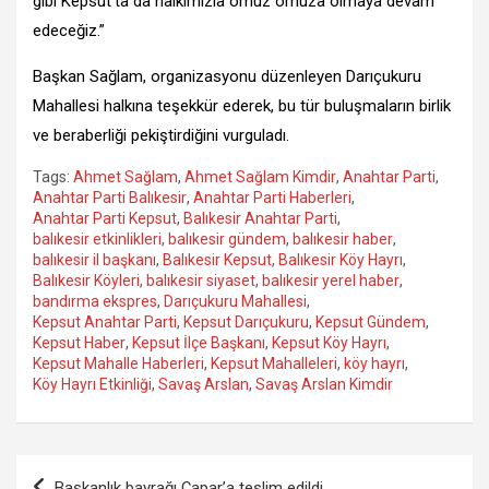
gibi Kepsut’ta da halkımızla omuz omuza olmaya devam
edeceğiz.”
Başkan Sağlam, organizasyonu düzenleyen Darıçukuru
Mahallesi halkına teşekkür ederek, bu tür buluşmaların birlik
ve beraberliği pekiştirdiğini vurguladı.
Tags:
Ahmet Sağlam
,
Ahmet Sağlam Kimdir
,
Anahtar Parti
,
Anahtar Parti Balıkesir
,
Anahtar Parti Haberleri
,
Anahtar Parti Kepsut
,
Balıkesir Anahtar Parti
,
balıkesir etkinlikleri
,
balıkesir gündem
,
balıkesir haber
,
balıkesir il başkanı
,
Balıkesir Kepsut
,
Balıkesir Köy Hayrı
,
Balıkesir Köyleri
,
balıkesir siyaset
,
balıkesir yerel haber
,
bandırma ekspres
,
Darıçukuru Mahallesi
,
Kepsut Anahtar Parti
,
Kepsut Darıçukuru
,
Kepsut Gündem
,
Kepsut Haber
,
Kepsut İlçe Başkanı
,
Kepsut Köy Hayrı
,
Kepsut Mahalle Haberleri
,
Kepsut Mahalleleri
,
köy hayrı
,
Köy Hayrı Etkinliği
,
Savaş Arslan
,
Savaş Arslan Kimdir
Yazı
Başkanlık bayrağı Çapar’a teslim edildi