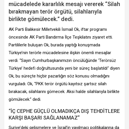
mücadelede kararlılık mesajı vererek “Silah
bırakmayan terör örgütü, silahlarıyla
birlikte gömülecek.” dedi.
AK Parti Balıkesir Milletvekili İsmail Ok, iftar programı
öncesinde AK Parti Bandırma İlçe Teşkilatını ziyaret etti.
Partililerle buluşan Ok, burada yaptığı konuşmada
Türkiye’nin terörle mücadelesine ilişkin önemli mesajlar
verdi. “Sayın Cumhurbaşkanımızın öncülüğünde ‘Terörsüz
Türkiye’ hedefi doğrultusunda yeni bir süreç başlatıldı” diyen
Ok, bu süreçte hiçbir pazarlığın söz konusu olmadığını
vurguladı. Ok, “PKK terör örgütü kayıtsız şartsız silah
bırakacak, silahlarını gömecek. Aksi halde silahlarıyla birlikte
gömülecek.” dedi.
“İÇ CEPHE GÜÇLÜ OLMADIKÇA DIŞ TEHDİTLERE
KARŞI BAŞARI SAĞLANAMAZ”
Suriye’deki gelişmelere ve İsrail’in yayılmacı politikalarına da