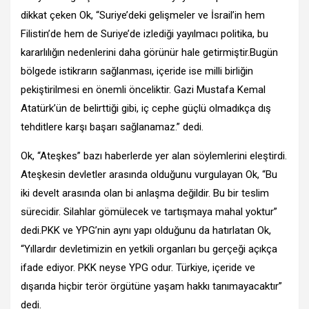
dikkat çeken Ok, “Suriye’deki gelişmeler ve İsrail’in hem
Filistin’de hem de Suriye’de izlediği yayılmacı politika, bu
kararlılığın nedenlerini daha görünür hale getirmiştir.Bugün
bölgede istikrarın sağlanması, içeride ise milli birliğin
pekiştirilmesi en önemli önceliktir. Gazi Mustafa Kemal
Atatürk’ün de belirttiği gibi, iç cephe güçlü olmadıkça dış
tehditlere karşı başarı sağlanamaz.” dedi.
Ok, “Ateşkes” bazı haberlerde yer alan söylemlerini eleştirdi.
Ateşkesin devletler arasında olduğunu vurgulayan Ok, “Bu
iki develt arasında olan bi anlaşma değildir. Bu bir teslim
sürecidir. Silahlar gömülecek ve tartışmaya mahal yoktur”
dedi.PKK ve YPG’nin aynı yapı olduğunu da hatırlatan Ok,
“Yıllardır devletimizin en yetkili organları bu gerçeği açıkça
ifade ediyor. PKK neyse YPG odur. Türkiye, içeride ve
dışarıda hiçbir terör örgütüne yaşam hakkı tanımayacaktır”
dedi.