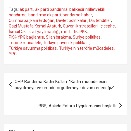
Tags:
ak parti
,
ak parti bandırma
,
balıkesir milletvekili
,
bandırma
,
bandırma ak parti
,
bandırma haber
,
Cumhurbaşkanı Erdoğan
,
Devlet politikaları
,
Dış tehditler
,
Gazi Mustafa Kemal Atatürk
,
Güvenlik stratejileri
,
İç cephe
,
İsmail Ok
,
İsrail yayılmacılığı
,
milli birlik
,
PKK
,
PKK-YPG bağlantısı
,
Silah bırakma
,
Suriye politikası
,
Terörle mücadele
,
Türkiye güvenlik politikası
,
Türkiye savunma politikası
,
Türkiye'nin terörle mücadelesi
,
YPG
Yazı
CHP Bandırma Kadın Kolları: “Kadın mücadelesini
gezinmesi
büyütmeye ve umudu örgütlemeye devam edeceğiz”
BBB, Askıda Fatura Uygulamasını başlattı