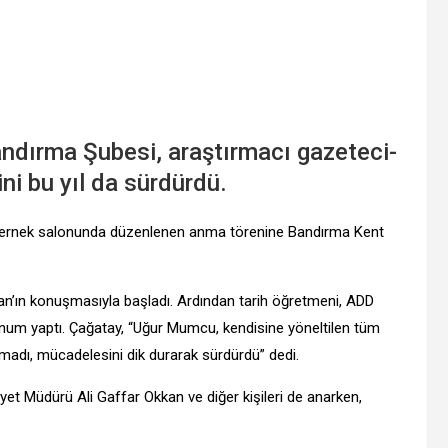
dırma Şubesi, araştırmacı gazeteci-
i bu yıl da sürdürdü.
 dernek salonunda düzenlenen anma törenine Bandırma Kent
’ın konuşmasıyla başladı. Ardından tarih öğretmeni, ADD
um yaptı. Çağatay, “Uğur Mumcu, kendisine yöneltilen tüm
aşmadı, mücadelesini dik durarak sürdürdü” dedi.
yet Müdürü Ali Gaffar Okkan ve diğer kişileri de anarken,