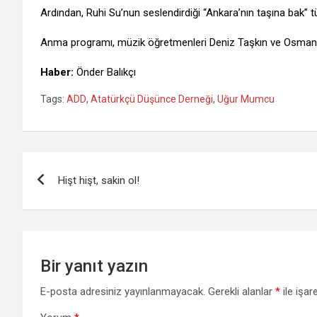
Ardından, Ruhi Su’nun seslendirdiği “Ankara’nın taşına bak” tür
Anma programı, müzik öğretmenleri Deniz Taşkın ve Osman Arsa
Haber:
Önder Balıkçı
Tags:
ADD
,
Atatürkçü Düşünce Derneği
,
Uğur Mumcu
Yazı
Hişt hişt, sakin ol!
gezinmesi
Bir yanıt yazın
E-posta adresiniz yayınlanmayacak.
Gerekli alanlar
*
ile işar