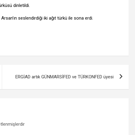
küsü dinletildi.
n’ın seslendirdiği iki ağıt türkü ile sona erdi.
ERGİAD artık GÜNMARSİFED ve TÜRKONFED üyesi
etlenmişlerdir