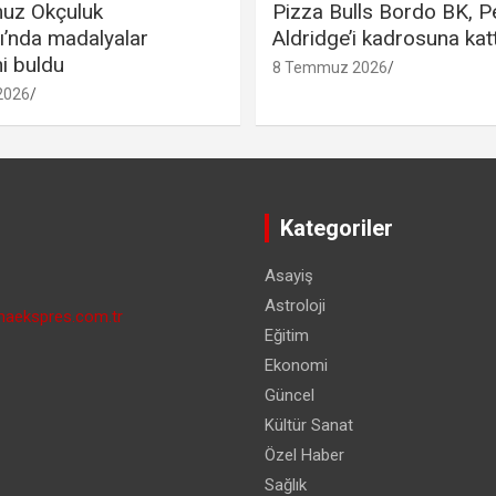
uz Okçuluk
Pizza Bulls Bordo BK, P
ı’nda madalyalar
Aldridge’i kadrosuna katt
ni buldu
8 Temmuz 2026
2026
Kategoriler
Asayiş
Astroloji
aekspres.com.tr
Eğitim
Ekonomi
Güncel
Kültür Sanat
Özel Haber
Sağlık