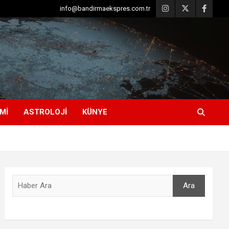
info@bandirmaekspres.com.tr
MI
ASTROLOJI
KÜNYE
Ara
Ara