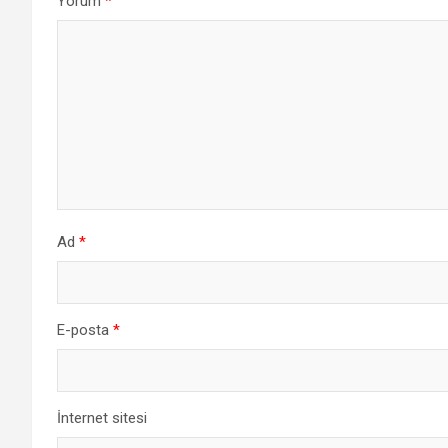
Yorum
*
Ad
*
E-posta
*
İnternet sitesi