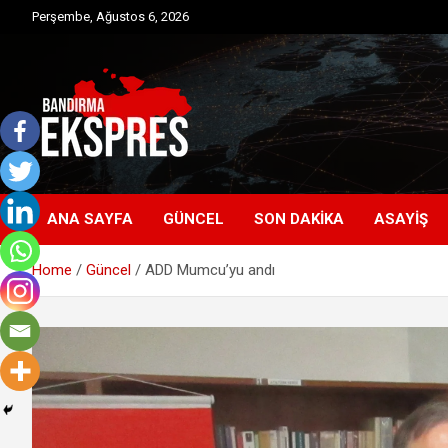
Skip
Perşembe, Ağustos 6, 2026
to
content
Bandırma'dan güncel haberler
Bandırma Ekspres
ANA SAYFA
GÜNCEL
SON DAKIKA
ASAYIŞ
Home
Güncel
ADD Mumcu’yu andı