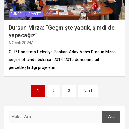
GÜNCEL
SIYASET
Dursun Mirza: “Geçmişte yaptık, şimdi de
yapacağız”
6 Ocak 2024
CHP Bandırma Belediye Başkan Aday Adayı Dursun Mirza,
seçim ofisinde bulunan 2014-2019 dönemine ait
gerçekleştirdiği projelerin…
Yazı
1
2
3
Next
sayfalandırması
Ara
Ara