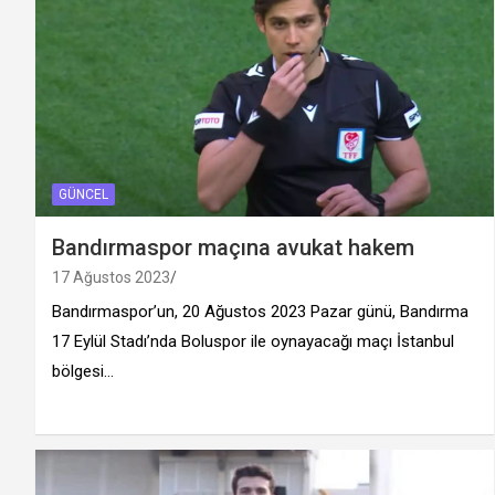
GÜNCEL
Bandırmaspor maçına avukat hakem
17 Ağustos 2023
Bandırmaspor’un, 20 Ağustos 2023 Pazar günü, Bandırma
17 Eylül Stadı’nda Boluspor ile oynayacağı maçı İstanbul
bölgesi…