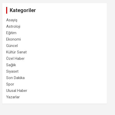
Kategoriler
Asayiş
Astroloji
Eğitim
Ekonomi
Güncel
Kültür Sanat
Özel Haber
Sağlık
Siyaset
Son Dakika
Spor
Ulusal Haber
Yazarlar