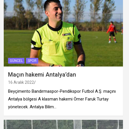
GÜNCEL
SPOR
Maçın hakemi Antalya’dan
16 Aralık 2022
Beyçimento Bandırmaspor-Pendikspor Futbol A.Ş. maçını
Antalya bölgesi A klasman hakemi Ömer Faruk Turtay
yönetecek. Antalya Bilim…