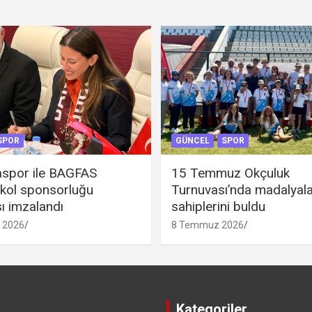
SPOR
GÜNCEL
SPOR
spor ile BAGFAS
15 Temmuz Okçuluk
 kol sponsorluğu
Turnuvası’nda madalyal
ı imzalandı
sahiplerini buldu
 2026
8 Temmuz 2026
Kategoriler