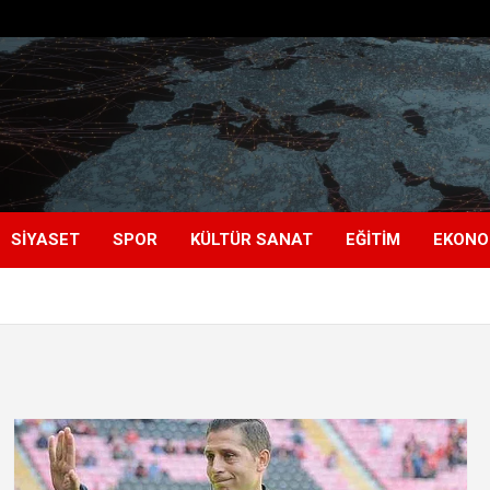
SIYASET
SPOR
KÜLTÜR SANAT
EĞITIM
EKONO