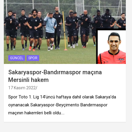
GÜNCEL
SPOR
Sakaryaspor-Bandırmaspor maçına
Mersinli hakem
17 Kasım 2022
Spor Toto 1. Lig 14’üncü haftaya dahil olarak Sakarya’da
oynanacak Sakaryaspor-Beyçimento Bandırmaspor
maçının hakemleri belli oldu.…