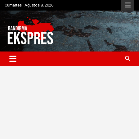
Skip
Cumartesi, Ağustos 8, 2026
to
content
Bandırma'dan güncel haberler
Bandırma Ekspres