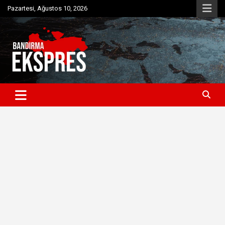
Skip
Pazartesi, Ağustos 10, 2026
to
content
Bandırma'dan güncel haberler
Bandırma Ekspres