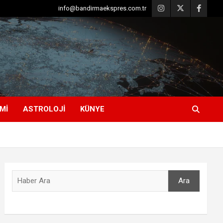
info@bandirmaekspres.com.tr
MI
ASTROLOJI
KÜNYE
Ara
Ara