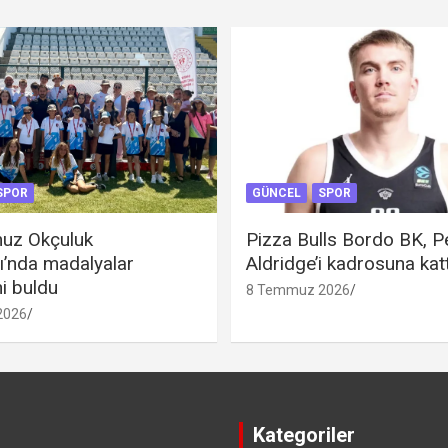
SPOR
GÜNCEL
SPOR
uz Okçuluk
Pizza Bulls Bordo BK, P
ı’nda madalyalar
Aldridge’i kadrosuna katt
ni buldu
8 Temmuz 2026
2026
Kategoriler